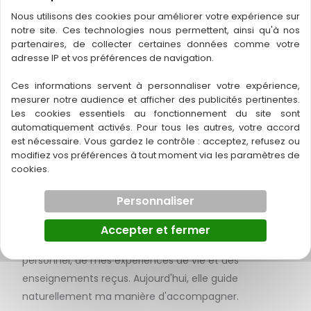
Aujourd'hui, je reprends mon nom de naissance
Nous utilisons des cookies pour améliorer votre expérience sur
Le nombre de places étant limité les inscriptions seront
:
Christelle Parmentier.
notre site. Ces technologies nous permettent, ainsi qu'à nos
prises dans l’ordre d’arrivée des arrhes.
partenaires, de collecter certaines données comme votre
adresse IP et vos préférences de navigation.
Plus qu'un changement de nom, c'est une étape qui
Christine Thomas – 06 03 29 61 53
marque un nouveau chapitre de mon parcours
Ces informations servent à personnaliser votre expérience,
personnel et professionnel, dans la continuité de ce
mesurer notre audience et afficher des publicités pertinentes.
Christelle Masson – 06 09 78 24 44
Les cookies essentiels au fonctionnement du site sont
que j'ai construit au fil des années.
automatiquement activés. Pour tous les autres, votre accord
est nécessaire. Vous gardez le contrôle : acceptez, refusez ou
Je m’inscris
Témoignages
Depuis près de 15 ans, mon accompagnement s'est
modifiez vos préférences à tout moment via les paramètres de
cookies.
enrichi autour d'une conviction profonde :
les
transformations durables naissent d'une meilleure
Personnaliser
connaissance de soi et d'une écoute plus
←
Article précédent
Article suivant
→
consciente de l'intelligence du cœur
. Cette
Accepter et fermer
conviction s'est construite au fil de mon parcours
personnel, de mes expériences de vie et des
A découvrir également
enseignements reçus. Aujourd'hui, elle guide
naturellement ma manière d'accompagner.