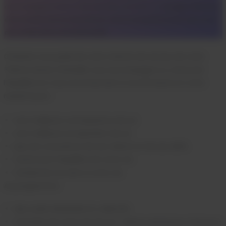
accompagnement a été pensée comme un
voyage intérieur
,
à la croisée de la conscience, de la compréhension de soi et
de la libération émotionnelle
.
Christine vous parle de votre chemin de vie issu de votre
Thème astral, Christelle vous accompagne à y retrouver
l’équilibre en vous reconnectant à vos émotions et votre
ressenti pour :
une meilleure connaissance de soi
une meilleure acceptation de soi
plus de conscience de ses talents et de ses défis
(re)trouver l’équilibre de votre vie
(re)donner du sens à votre vie
Au programme :
des outils individuels et collectifs
(re)visite de votre axe de vie : thème astral pour chacun.e